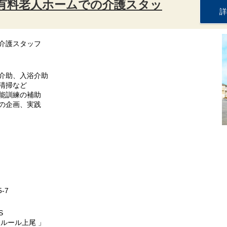
：有料老人ホームでの介護スタッ
詳
介護スタッフ
介助、入浴介助
清掃など
能訓練の補助
の企画、実践
-7
S
ルール上尾 」