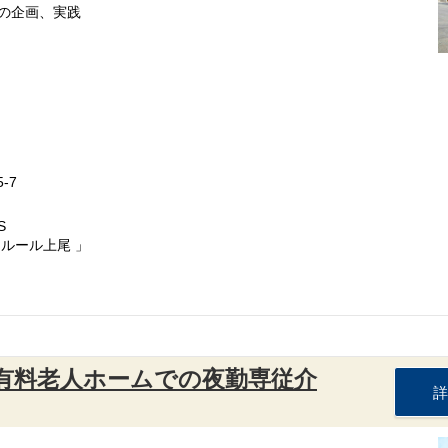
の企画、実践
-7
S
ルール上尾 」
：有料老人ホームでの夜勤専従介
詳