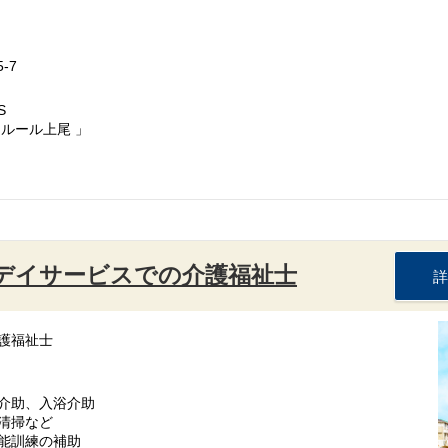
-7
S
ルール上尾 」
：デイサービスでの介護福祉士
詳
護福祉士
介助、入浴介助
清掃など
能訓練の補助