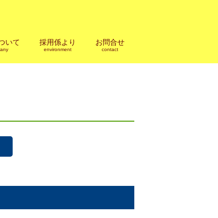
ついて
採用係より
お問合せ
any
environment
contact