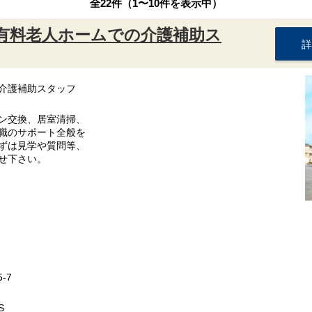
全22件（1〜10件を表示中）
：有料老人ホームでの介護補助ス
詳
介護補助スタッフ
ン交換、居室清掃、
職のサポート全般を
ずは見学や質問等、
せ下さい。
-7
S