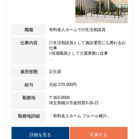
職種
有料老人ホームでの生活相談員
仕事内容
◎生活相談員として施設運営にも携わるお
仕事
○現場職員として介護業務に従事
...
雇用形態
正社員
給与
月給 270,000円
勤務地
〒363-0008
埼玉県桶川市坂田西3-26-21
勤務地詳細
「有料老人ホーム フルール桶川」
詳細を見る
応募する