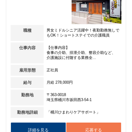
職種
男女ミドルシニア活躍中！夜勤勤務無しで
もOK！ショートステイでの介護職員
仕事内容
【仕事内容】
食事の介助、排泄介助、整容介助など、
介護施設に付随する業務全...
雇用形態
正社員
給与
月給 278,000円
勤務地
〒363-0018
埼玉県桶川市坂田西3-54-1
勤務地詳細
「桶川ひまわりケアサポート」
詳細を見る
応募する